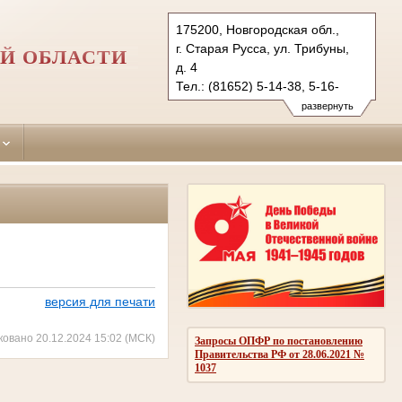
175200, Новгородская обл.,
г. Старая Русса, ул. Трибуны,
Й ОБЛАСТИ
д. 4
Тел.: (81652) 5-14-38, 5-16-
91 (ф.)
развернуть
starorussky.nvg@sudrf.ru
версия для печати
ковано 20.12.2024 15:02 (МСК)
Запросы ОПФР по постановлению
Правительства РФ от 28.06.2021 №
1037