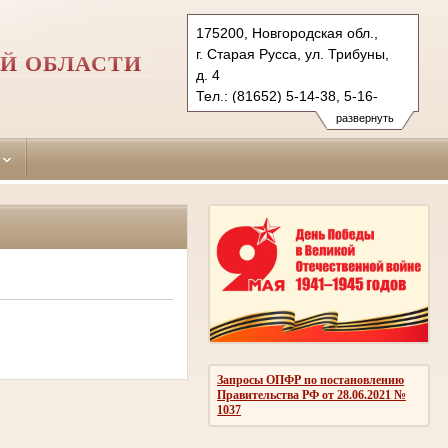
175200, Новгородская обл.,
г. Старая Русса, ул. Трибуны,
Й ОБЛАСТИ
д. 4
Тел.: (81652) 5-14-38, 5-16-
91 (ф.)
развернуть
starorussky.nvg@sudrf.ru
Запросы ОПФР по постановлению
Правительства РФ от 28.06.2021 №
1037