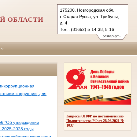
175200, Новгородская обл.,
г. Старая Русса, ул. Трибуны,
Й ОБЛАСТИ
д. 4
Тел.: (81652) 5-14-38, 5-16-
91 (ф.)
развернуть
starorussky.nvg@sudrf.ru
нтикоррупционная
йствием коррупции, для
Запросы ОПФР по постановлению
Правительства РФ от 28.06.2021 №
№6 "Об утверждении
1037
а 2025-2028 годы
отиводействия коррупции