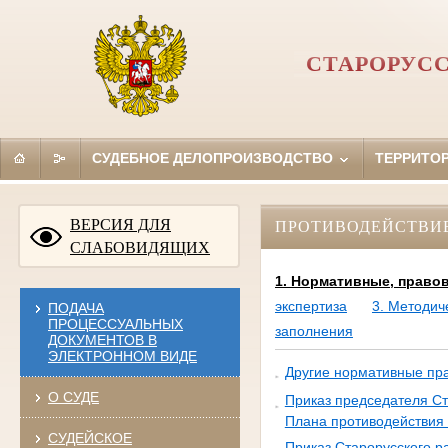
СТАРОРУС
СУДЕБНОЕ ДЕЛОПРОИЗВОДСТВО
ТЕРРИТО
ВЕРСИЯ ДЛЯ
ПРОТИВОДЕЙСТВИ
СЛАБОВИДЯЩИХ
1. Нормативные, право
экспертиза
3. Методич
ПОДАЧА
ПРОЦЕССУАЛЬНЫХ
заполнения
ДОКУМЕНТОВ В
ЭЛЕКТРОННОМ ВИДЕ
Другие нормативные пра
О СУДЕ
Приказ председателя Ст
Плана противодействия 
СУДЕЙСКОЕ
Приказ Старорусского р