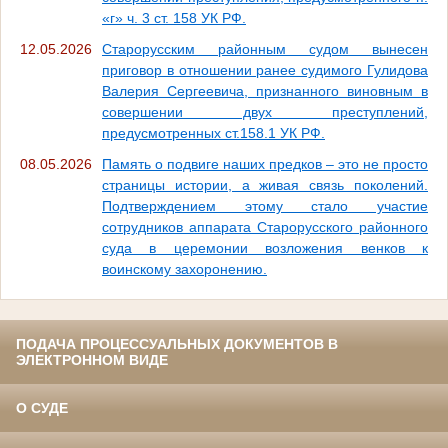
«г» ч. 3 ст. 158 УК РФ.
12.05.2026
Старорусским районным судом вынесен
приговор в отношении ранее судимого Гулидова
Валерия Сергеевича, признанного виновным в
совершении двух преступлений,
предусмотренных ст.158.1 УК РФ.
08.05.2026
Память о подвиге наших предков – это не просто
страницы истории, а живая связь поколений.
Подтверждением этому стало участие
сотрудников аппарата Старорусского районного
суда в церемонии возложения венков к
воинскому захоронению.
ПОДАЧА ПРОЦЕССУАЛЬНЫХ ДОКУМЕНТОВ В
ЭЛЕКТРОННОМ ВИДЕ
О СУДЕ