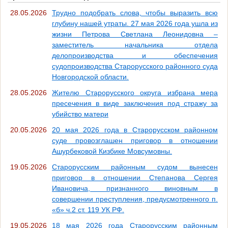
28.05.2026
Трудно подобрать слова, чтобы выразить всю
глубину нашей утраты. 27 мая 2026 года ушла из
жизни Петрова Светлана Леонидовна –
заместитель начальника отдела
делопроизводства и обеспечения
судопроизводства Старорусского районного суда
Новгородской области.
28.05.2026
Жителю Старорусского округа избрана мера
пресечения в виде заключения под стражу за
убийство матери
20.05.2026
20 мая 2026 года в Старорусском районном
суде провозглашен приговор в отношении
Ашурбековой Кизбике Мовсумовны.
19.05.2026
Старорусским районным судом вынесен
приговор в отношении Степанова Сергея
Ивановича, признанного виновным в
совершении преступления, предусмотренного п.
«б» ч.2 ст. 119 УК РФ.
19.05.2026
18 мая 2026 года Старорусским районным