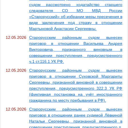
судом рассмотрено ходатайство старшего
следователя СО МО МВД России
«Старорусский» об избрании меры пресечения в
виде заключения под стражу в отношении
Мартыновой Анастасии Сергеевны.
12.05.2026
Старорусским районным судом вынесен
приговор в отношении Васильева Андрея
Викторовича, признанного виновным в
совершении преступления, предусмотренного
ч.1 ст.116.1 УК РФ.
12.05.2026
Старорусским районным судом вынесен
приговор в отношении Суховской Маргариты
Сергеевны, признанной виновной в совершении
преступления, предусмотренного 322.3 УК РФ
(фиктивная постановка на учёт иностранного
гражданина по месту пребывания в РФ).
12.05.2026
Старорусским районным судом вынесен
приговор в отношении ранее судимой Лёвкиной
Натальи Сергеевны, признанной виновной в
совершении преступления, предусмотренного п.