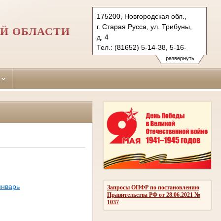
175200, Новгородская обл.,
г. Старая Русса, ул. Трибуны,
Й ОБЛАСТИ
д. 4
Тел.: (81652) 5-14-38, 5-16-
91 (ф.)
развернуть
starorussky.nvg@sudrf.ru
январь
Запросы ОПФР по постановлению
Правительства РФ от 28.06.2021 №
1037