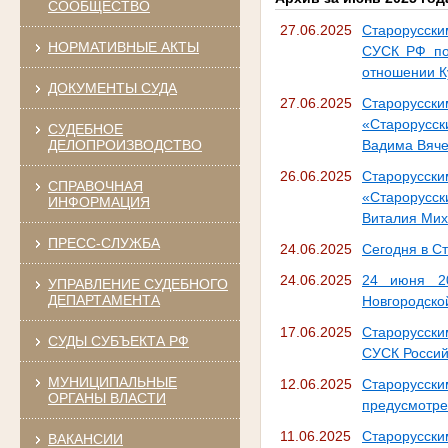
СООБЩЕСТВО
27.06.2025
Старорусски
НОРМАТИВНЫЕ АКТЫ
СУСК РФ по 
отношении К
ДОКУМЕНТЫ СУДА
27.06.2025
Старорусс
«Старорусск
СУДЕБНОЕ
ДЕЛОПРОИЗВОДСТВО
Вадима Вяче
26.06.2025
Старорусск
СПРАВОЧНАЯ
«Старорусск
ИНФОРМАЦИЯ
Виталия Мих
ПРЕСС-СЛУЖБА
24.06.2025
Сегодня в С
24.06.2025
24 июня 20
УПРАВЛЕНИЕ СУДЕБНОГО
ДЕПАРТАМЕНТА
Новгородско
17.06.2025
Старорусски
СУДЫ СУБЪЕКТА РФ
СУСК Россий
МУНИЦИПАЛЬНЫЕ
12.06.2025
Старорусс
ОРГАНЫ ВЛАСТИ
предусмотре
11.06.2025
Старорусс
ВАКАНСИИ