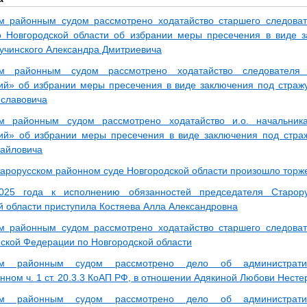
м районным судом рассмотрено ходатайство старшего следова
Новгородской области об избрании меры пресечения в виде з
учинского Александра Дмитриевича
ким районным судом рассмотрено ходатайство следоват
ий» об избрании меры пресечения в виде заключения под стра
славовича
им районным судом рассмотрено ходатайство и.о. началь
ий» об избрании меры пресечения в виде заключения под стра
айловича
тарорусском районном суде Новгородской области произошло торж
25 года к исполнению обязанностей председателя Старору
й области приступила Костяева Алла Александровна
м районным судом рассмотрено ходатайство старшего следова
ской Федерации по Новгородской области
ким районным судом рассмотрено дело об администрати
нном ч. 1 ст. 20.3.3 КоАП РФ, в отношении Адякиной Любови Нест
ким районным судом рассмотрено дело об администрати