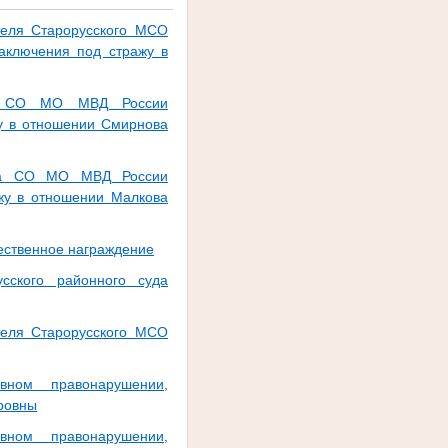
теля Старорусского МСО
аключения под стражу в
еля СО МО МВД России
жу в отношении Смирнова
ника СО МО МВД России
жу в отношении Малкова
ественное награждение
сского районного суда
теля Старорусского МСО
вном правонарушении,
еровны
вном правонарушении,