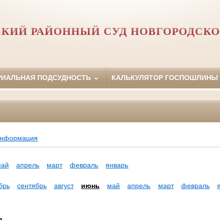
СКИЙ РАЙОННЫЙ СУД НОВГОРОДСКО
РИАЛЬНАЯ ПОДСУДНОСТЬ
КАЛЬКУЛЯТОР ГОСПОШЛИНЫ
информация
май
апрель
март
февраль
январь
брь
сентябрь
август
июнь
май
апрель
март
февраль
а