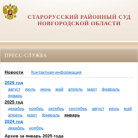
СТАРОРУССКИЙ РАЙОННЫЙ СУД
НОВГОРОДСКОЙ ОБЛАСТИ
ПРЕСС-СЛУЖБА
Новости
Контактная информация
2026 год
август
июль
июнь
май
апрель
март
февраль
январь
2025 год
декабрь
ноябрь
октябрь
сентябрь
август
июнь
май
апрель
март
февраль
январь
2024 год
декабрь
ноябрь
Архив за январь 2025 года