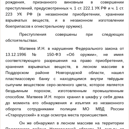
рождения, признанного виновным в совершении
преступлений, предусмотренных ч. 1 ст. 222.1 УК РФ и ч. 1 ст.
223 УК РФ (в незаконном приобретении, хранении
взрывчатых веществ, и в незаконном изготовлении
боеприпасов к огнестрельному оружию).
Преступления совершены при следующих
обстоятельствах.
Матвеев И.Н. в нарушение Федерального закона от
13.12.1996 № 150-ФЗ «Об оружии», не имея
соответствующего разрешения на право приобретения,
хранения взрывчатых веществ, в лесном массиве в
Поддорском районе Новгородской области, нашел
пластмассовую банку с находящимся внутри твёрдым
сыпучим веществом серо-зеленого цвета, которое является
бездымным порохом, изготовленным промышленным
способом. Матвеев И.Н. порох хранил в шкафу у себя дома
до момента его обнаружения и изъятия из незаконного
оборота сотрудниками полиции МО МВД России
«Старорусский» в ходе осмотра места происшествия.
Он же обнаружил в лесном массиве на территории
Поддорского района Новгородской области 21 гильзу от