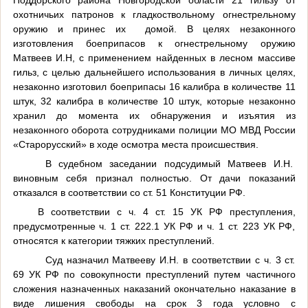
охотничьих патронов к гладкоствольному огнестрельному
оружию и принес их
домой. В целях незаконного
изготовления боеприпасов к огнестрельному оружию
Матвеев И.Н, с применением найденных в лесном массиве
гильз, с целью дальнейшего использования в личных целях,
незаконно изготовил боеприпасы 16 калибра в количестве 11
штук, 32 калибра в количестве 10 штук, которые незаконно
хранил до момента их обнаружения и изъятия из
незаконного оборота сотрудниками полиции МО МВД России
«Старорусский» в ходе осмотра места происшествия.
В судебном заседании подсудимый Матвеев И.Н.
виновным себя признал полностью. От дачи показаний
отказался в соответствии со ст. 51 Конституции РФ.
В соответствии с ч. 4 ст. 15 УК РФ преступления,
предусмотренные ч. 1 ст. 222.1 УК РФ и ч. 1 ст. 223 УК РФ,
относятся к категории тяжких преступлений.
Суд назначил Матвееву И.Н. в соответствии с ч. 3 ст.
69 УК РФ по совокупности преступлений путем частичного
сложения назначенных наказаний окончательно наказание в
виде лишения свободы на срок 3 года условно с