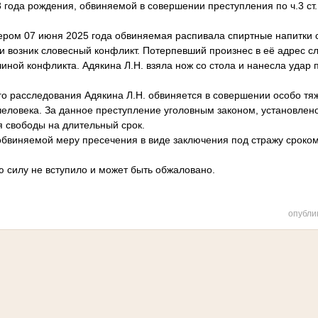
года рождения, обвиняемой в совершении преступления по ч.3 ст. 3
чером 07 июня 2025 года обвиняемая распивала спиртные напитки 
и возник словесный конфликт. Потерпевший произнес в её адрес с
чиной конфликта. Адякина Л.Н. взяла нож со стола и нанесла удар
о расследования Адякина Л.Н. обвиняется в совершении особо тя
человека. За данное преступление уголовным законом, установлен
я свободы на длительный срок.
бвиняемой меру пресечения в виде заключения под стражу сроком 
ю силу не вступило и может быть обжаловано.
опубли