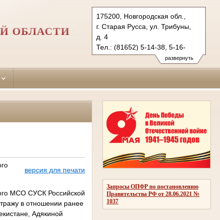
175200, Новгородская обл.,
г. Старая Русса, ул. Трибуны,
Й ОБЛАСТИ
д. 4
Тел.: (81652) 5-14-38, 5-16-
91 (ф.)
развернуть
starorussky.nvg@sudrf.ru
ого
версия для печати
Запросы ОПФР по постановлению
кого МСО СУСК Российской
Правительства РФ от 28.06.2021 №
1037
стражу в отношении ранее
бекистане, Адякиной