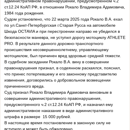
административном правонарушении, предусмотренном ч.2
ст.12.24 КоАП РФ, в отношении Рокало Владимира Адамовича,
1984 года рождения.
Судом установлено, что 22 марта 2025 года Рокало В.А. ехал
по ул.Санкт-Петербургская г.Старая Русса на автомобиле
Шкода OCTAVIA и при перестроении направо не убедился в
безопасности маневра, не уступил дорогу мотоциклу ATHLETE
PRО. В результате данного дорожно-транспортного
происшествия несовершеннолетнему, управляющему
мотоциклом, был причинен вред здоровью средней тяжести.
В судебном заседании Рокало В.А. вину в совершении
правонарушения признал, в содеянном раскаялся, пояснил,
что принес потерпевшему и его законному представителю
извинения, договорились о добровольном возмещении
причиненного вреда.
Суд признал Рокало Владимира Адамовича виновным в
совершении административного правонарушения,
предусмотренного ч.2 ст.12.24 КоАП РФ, и назначил ему
административное наказание в виде административного
штрафа в размере 15 000 рублей.
В настоящее время постановление в законную силу не
вступило и может быть обжаловано.