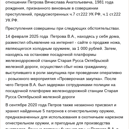
отношении Петрова Вячеслава Анатольевича, 1981 года
рождения, признанного виновным в совершении
преступлений, предусмотренных ч.7 ст.222 УК РФ, ч.1 ст.222
УК РФ.
Преступления совершены при следующих обстоятельствах.
14 февраля 2025 года
Петрова В.А., находясь у себя дома,
разместил объявление на интернет - сайте о продаже ножа,
являющегося холодным оружием, за 1 000 рублей. Затем,
находясь на остановке посадочной платформы
железнодорожной станции Старая Русса Октябрьской
железной дороги, осуществил сбыт ножа гражданину,
выступившего в роли закупщика при проведении оперативно
- розыскного мероприятия «Проверочная закупка». После
чего Петров В.А. был задержан сотрудниками полиции на
посадочной платформе железнодорожной станции Старая
Русса Октябрьской железной дороги
В сентябре 2020 года Петров также незаконно присвоил и
хранил найденные 5 патронов к огнестрельному оружию,
предназначенных для использования в охотничьем нарезном
огнестрельном оружии, и пригодные для производства
выстрелов. Данные патроны были изъяты
у Петрова В.А. в