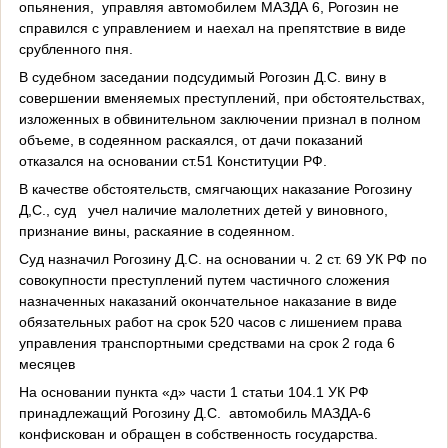
опьянения,
управляя автомобилем МАЗДА 6, Рогозин не
справился с управлением и наехал на препятствие в виде
срубленного пня.
В судебном заседании подсудимый Рогозин Д.С. вину в
совершении вменяемых преступлений, при обстоятельствах,
изложенных в обвинительном заключении признал в полном
объеме, в содеянном раскаялся, от дачи показаний
отказался на основании ст.51 Конституции РФ.
В качестве обстоятельств, смягчающих наказание Рогозину
Д,С., суд
учел наличие малолетних детей у виновного,
признание вины, раскаяние в содеянном.
Суд назначил Рогозину Д.С. на основании ч. 2 ст. 69 УК РФ по
совокупности преступлений путем частичного сложения
назначенных наказаний окончательное наказание в виде
обязательных работ на срок 520 часов с лишением права
управления транспортными средствами на срок 2 года 6
месяцев
На основании пункта «д» части 1 статьи 104.1 УК РФ
принадлежащий Рогозину Д.С.
автомобиль МАЗДА-6
конфискован и обращен в собственность государства.