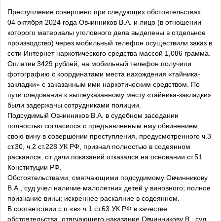
Преступление совершено при следующих обстоятельствах.
04 октября 2024 года Овчинников В.А. и лицо (в отношении
которого материалы уголовного дела выделены в отдельное
производство) через мобильный телефон осуществили заказ в
сети Интернет наркотического средства массой 1,086 грамма.
Оплатив 3429 рублей, на мобильный телефон получили
фотографию с координатами места нахождения «тайника-
закладки» с заказанным ими наркотическим средством. По
пути следования к вышеуказанному месту «тайника-закладки»
были задержаны сотрудниками полиции.
Подсудимый Овчинников В.А. в судебном заседании
полностью согласился с предъявленным ему обвинением,
свою вину в совершении преступления, предусмотренного ч.3
ст.30, ч.2 ст.228 УК РФ, признал полностью в содеянном
раскаялся, от дачи показаний отказался на основании ст.51
Конституции РФ.
Обстоятельствами, смягчающими подсудимому Овчинникову
В.А., суд учел наличие малолетних детей у виновного; полное
признание вины; искреннее раскаяние в содеянном.
В соответствии с п.«в» ч.1 ст.63 УК РФ в качестве
обстоятельства, отягчающего наказание Овчинникову В., суд