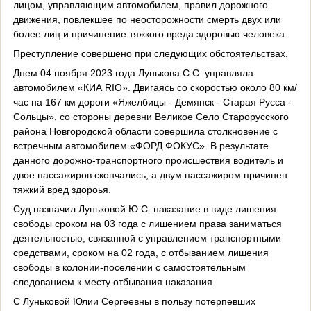
лицом, управляющим автомобилем, правил дорожного
движения, повлекшее по неосторожности смерть двух или
более лиц и причинение тяжкого вреда здоровью человека.
Преступление совершено при следующих обстоятельствах.
Днем 04 ноября 2023 года Лунькова С.С. управляла
автомобилем «КИА RIO». Двигаясь со скоростью около 80 км/
час на 167 км дороги «Яжелбицы - Демянск - Старая Русса -
Сольцы», со стороны деревни Великое Село Старорусского
района Новгородской области совершила столкновение с
встречным автомобилем «ФОРД ФОКУС». В результате
данного дорожно-транспортного происшествия водитель и
двое пассажиров скончались, а двум пассажиром причинен
тяжкий вред здороья.
Суд назначил Луньковой Ю.С. наказание в виде лишения
свободы сроком на 03 года с лишением права заниматься
деятельностью, связанной с управлением транспортными
средствами, сроком на 02 года, с отбыванием лишения
свободы в колонии-поселении с самостоятельным
следованием к месту отбывания наказания.
С Луньковой Юлии Сергеевны в пользу потерпевших