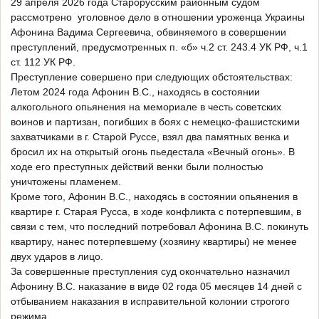
29 апреля 2026 года Старорусским районным судом
рассмотрено уголовное дело в отношении уроженца Украины
Афонина Вадима Сергеевича, обвиняемого в совершении
преступлений, предусмотренных п. «б» ч.2 ст. 243.4 УК РФ, ч.1
ст. 112 УК РФ.
Преступление совершено при следующих обстоятельствах:
Летом 2024 года Афонин В.С., находясь в состоянии
алкогольного опьянения на мемориале в честь советских
воинов и партизан, погибших в боях с немецко-фашистскими
захватчиками в г. Старой Руссе, взял два памятных венка и
бросил их на открытый огонь пьедестала «Вечный огонь». В
ходе его преступных действий венки были полностью
уничтожены пламенем.
Кроме того, Афонин В.С., находясь в состоянии опьянения в
квартире г. Старая Русса, в ходе конфликта с потерпевшим, в
связи с тем, что последний потребовал Афонина В.С. покинуть
квартиру, нанес потерпевшему (хозяину квартиры) не менее
двух ударов в лицо.
За совершенные преступления суд окончательно назначил
Афонину В.С. наказание в виде 02 года 05 месяцев 14 дней с
отбыванием наказания в исправительной колонии строгого
режима.