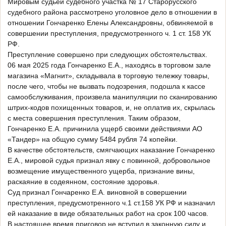
Мировым судьей судебного участка № 17 Старорусского
судебного района рассмотрено уголовное дело в отношении в
отношении Гончаренко Елены Александровны, обвиняемой в
совершении преступления, предусмотренного ч. 1 ст. 158 УК
РФ.
Преступление совершено при следующих обстоятельствах.
06 мая 2025 года Гончаренко Е.А., находясь в торговом зале
магазина «Магнит», складывала в торговую тележку товары,
после чего, чтобы не вызвать подозрения, подошла к кассе
самообслуживания, произвела манипуляции по сканированию
штрих-кодов похищенных товаров, и, не оплатив их, скрылась
с места совершения преступления. Таким образом,
Гончаренко Е.А. причинила ущерб своими действиями АО
«Тандер» на общую сумму 5484 рубля 74 копейки.
В качестве обстоятельств, смягчающих наказание Гончаренко
Е.А., мировой судья признал явку с повинной, добровольное
возмещение имущественного ущерба, признание вины,
раскаяние в содеянном, состояние здоровья.
Суд признал Гончаренко Е.А. виновной в совершении
преступления, предусмотренного ч.1 ст.158 УК РФ и назначил
ей наказание в виде обязательных работ на срок 100 часов.
В настоящее время приговор не вступил в законную силу и