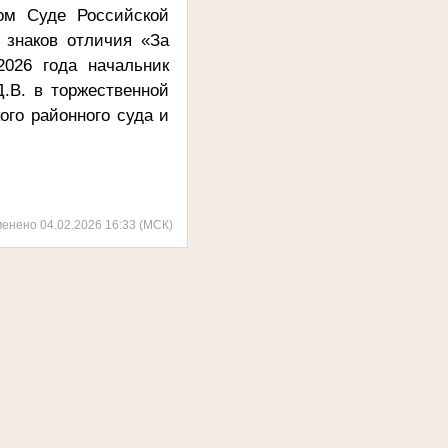
ом Суде Российской
 знаков отличия «За
026 года начальник
.В. в торжественной
го районного суда и
менено 04.02.2026 16:33 (МСК)