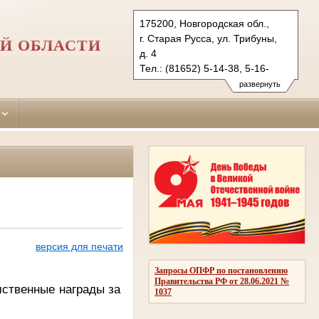
175200, Новгородская обл.,
г. Старая Русса, ул. Трибуны,
Й ОБЛАСТИ
д. 4
Тел.: (81652) 5-14-38, 5-16-
91 (ф.)
развернуть
starorussky.nvg@sudrf.ru
версия для печати
Запросы ОПФР по постановлению
Правительства РФ от 28.06.2021 №
мственные награды за
1037