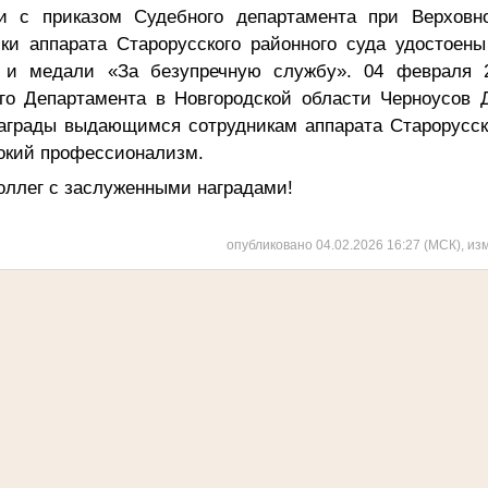
ии с приказом Судебного департамента при Верховн
ки аппарата Старорусского районного суда удостоены
и и медали «За безупречную службу». 04 февраля 2
го Департамента в Новгородской области Черноусов Д
награды выдающимся сотрудникам аппарата Старорусско
сокий профессионализм.
оллег с заслуженными наградами!
опубликовано 04.02.2026 16:27 (МСК), из