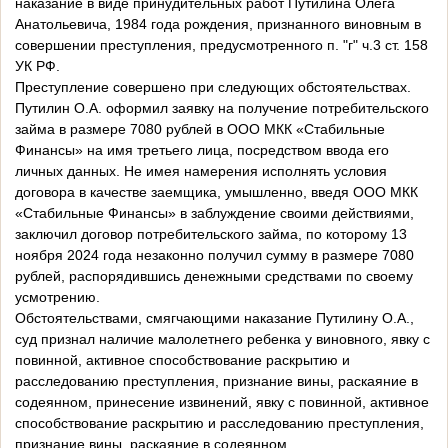
наказание в виде принудительных работ Путилина Олега
Анатольевича, 1984 года рождения, признанного виновным в
совершении преступления, предусмотренного п. "г" ч.3 ст. 158
УК РФ.
Преступление совершено при следующих обстоятельствах.
Путилин О.А. оформил заявку на получение потребительского
займа в размере 7080 рублей в ООО МКК «Стабильные
Финансы» на имя третьего лица, посредством ввода его
личных данных. Не имея намерения исполнять условия
договора в качестве заемщика, умышленно, введя ООО МКК
«Стабильные Финансы» в заблуждение своими действиями,
заключил договор потребительского займа, по которому 13
ноября 2024 года незаконно получил сумму в размере 7080
рублей, распорядившись денежными средствами по своему
усмотрению.
Обстоятельствами, смягчающими наказание Путилину О.А.,
суд признал наличие малолетнего ребенка у виновного, явку с
повинной, активное способствование раскрытию и
расследованию преступления, признание вины, раскаяние в
содеянном, принесение извинений, явку с повинной, активное
способствование раскрытию и расследованию преступления,
признание вины, раскаяние в содеянном.