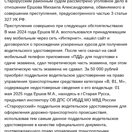
Старорусским районным судом рассмотрено уголовное дело в
отношении Ершова Михаила Александровича, обвиняемого в
совершении преступления, предусмотренного частью 3 статьи
327 УК РФ.
Преступление совершено при следующих обстоятельствахю
В мае 2024 года Ершов М.А. воспользовался принадлежащим
ему мобильным через сеть «Интернет», нашёл сайт и
договорился о прохождении ускоренных курсов для получения
водительского удостоверения. После чего скачал на свой
мобильный телефон приложение «ПДД» для подготовки к
сдаче экзамена, сдал теоретическую часть экзамена, при этом
практическую часть экзамена не сдавал. За 50 000 рублей
приобрёл поддельное водительское удостоверение на право
управления транспортными средствами категории «В, В1, М»,
содержащее недостоверные сведения о его владельце. 01
мая 2025 года Ершов М.А., находясь в г.Старая Русса,
предъявил инспектору ОВ ДПС ОГИБДД МО МВД России
«Старорусский» поддельное водительское удостоверение для
оформления дорожно-транспортного происшествия,
использовав тем самым данное поддельное водительское
удостоверение в качестве официального документа,
подтверждающего право управления транспортными