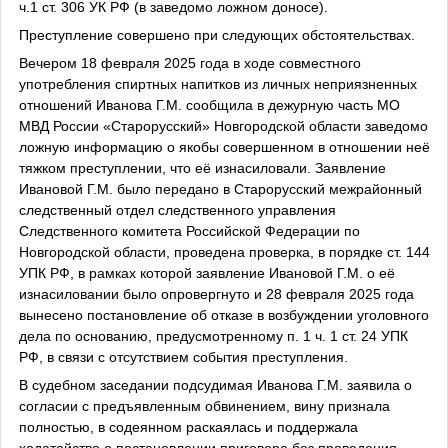
ч.1 ст. 306 УК РФ (в заведомо ложном доносе).
Преступление совершено при следующих обстоятельствах.
Вечером 18 февраля 2025 года в ходе совместного
употребления спиртных напитков из личных неприязненных
отношений Иванова Г.М. сообщила в дежурную часть МО
МВД России «Старорусский» Новгородской области заведомо
ложную информацию о якобы совершенном в отношении неё
тяжком преступлении, что её изнасиловали. Заявление
Ивановой Г.М. было передано в Старорусский межрайонный
следственный отдел следственного управления
Следственного комитета Российской Федерации по
Новгородской области, проведена проверка, в порядке ст. 144
УПК РФ, в рамках которой заявление Ивановой Г.М. о её
изнасиловании было опровергнуто и 28 февраля 2025 года
вынесено постановление об отказе в возбуждении уголовного
дела по основанию, предусмотренному п. 1 ч. 1 ст. 24 УПК
РФ, в связи с отсутствием события преступления.
В судебном заседании подсудимая Иванова Г.М. заявила о
согласии с предъявленным обвинением, вину признала
полностью, в содеянном раскаялась и поддержала
ходатайство о постановлении приговора без проведения