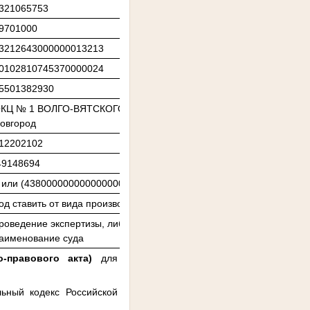
321065753
9701000
3212643000000013213
0102810745370000024
5501382930
КЦ № 1 ВОЛГО-ВЯТСКОГО ГУ БАНКА РОССИИ//УФК по Нижегородск
овгород
12202102
9148694
 или (43800000000000000000)
од ставить от вида производства*
роведение экспертизы, либо залог или арест денежных средств, н
аименование суда
о-правового акта)
для
ьный кодекс Российской