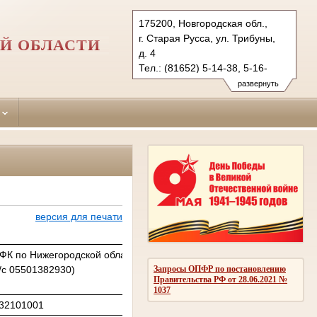
175200, Новгородская обл.,
г. Старая Русса, ул. Трибуны,
Й ОБЛАСТИ
д. 4
Тел.: (81652) 5-14-38, 5-16-
91 (ф.)
развернуть
starorussky.nvg@sudrf.ru
версия для печати
ФК по Нижегородской области (Управление Судебного департамент
/с 05501382930)
Запросы ОПФР по постановлению
Правительства РФ от 28.06.2021 №
1037
32101001