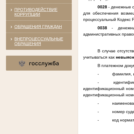
0028
- денежные с
ПРОТИВОДЕЙСТВИЕ
для обеспечения возме
КОРРУПЦИИ
процессуальный Кодекс 
ОБРАЩЕНИЯ ГРАЖДАН
0038
- денежные
административных право
ВНЕПРОЦЕССУАЛЬНЫЕ
ОБРАЩЕНИЯ
В случае отсутст
учитываться как
невыясн
В платежном доку
- фамилия, имя, 
- идентификатор
идентификационный номе
идентификационный номе
- наименовани
- номер судеб
- код нормативн