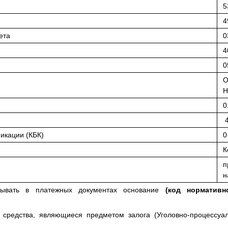
5
4
ета
0
4
0
О
Н
0
4
икации (КБК)
0
К
п
н
зывать в платежных документах основание
(код нормативн
средства, являющиеся предметом залога (Уголовно-процессуал