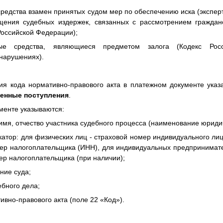
редства взамен принятых судом мер по обеспечению иска (экспер
щения судебных издержек, связанных с рассмотрением гражданс
Российской Федерации);
 средства, являющиеся предметом залога (Кодекс Рос
нарушениях).
вия кода нормативно-правового акта в платежном документе указ
енные поступления
.
менте указываются:
отчество участника судебного процесса (наименование юридич
: для физических лиц - страховой номер индивидуального лице
р налогоплательщика (ИНН), для индивидуальных предпринимате
р налогоплательщика (при наличии);
е суда;
ного дела;
о-правового акта (поле 22 «Код»).